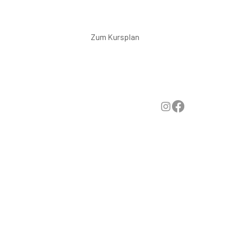
Sport: Mobility Move hilft dir,
schmerzfrei und leistungsfähig zu
bleiben.
Zum Kursplan
KONTAKT
ADRESSE
kontakt@recov
Recovery
ery-
Pfullendorf
Termine für
pfullendorf.de
GmbH
die
+49 7552
Otterswanger
Physiotherapie
202099
Str. 1/1
Body &
88630
Balance unter
IMPRESSUM
Pfullendorf
der Nummer:
DATENSCHUTZ
07552/
AGB
4002862