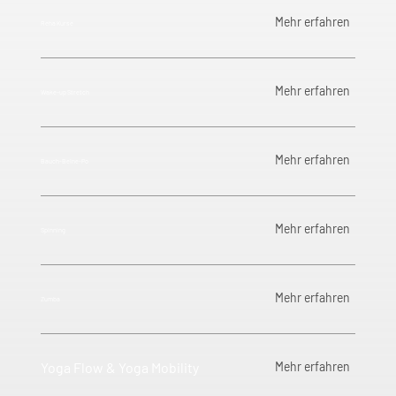
Mehr erfahren
Reha Kurse
Mehr erfahren
Wake-up Stretch
Mehr erfahren
Bauch-Beine-Po
Mehr erfahren
Spinning
Mehr erfahren
Zumba
Yoga Flow & Yoga Mobility
Mehr erfahren