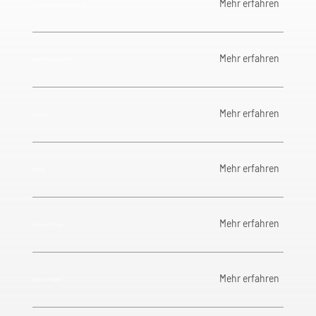
Mehr erfahren
Functional Bodystyling
Mehr erfahren
Beckenboden Fit
Mehr erfahren
Pilates
Mehr erfahren
Pump
Mehr erfahren
Rücken YOGA
Mehr erfahren
Bauch Power